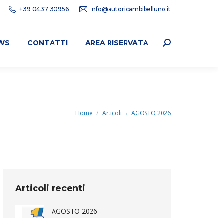
+39 0437 30956
info@autoricambibelluno.it
WS
CONTATTI
AREA RISERVATA
Cerca:
Tu sei qui:
Home
Articoli
AGOSTO 2026
Articoli recenti
AGOSTO 2026