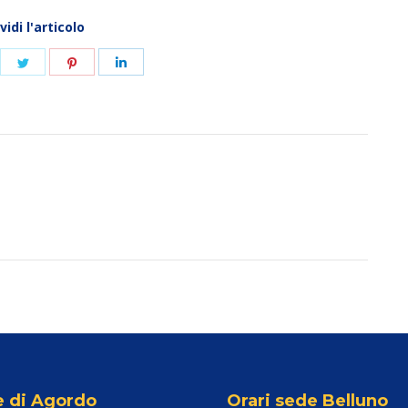
idi l'articolo
ndividi
Condividi
Condividi
Condividi
su
su
su
atsApp
Twitter
Pinterest
LinkedIn
le di Agordo
Orari sede Belluno